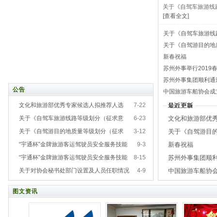
关于《自驾车旅游线
[查看全文]
关于《自驾车旅游线
关于《自驾游目的地
地质量等级划分（征
新春祝福
苏州外事举行2019
苏州外事集团顺利通
公告
中国旅游车船协会成
文化和旅游部优秀专家候选人拟推荐人选
7-22
公示
关于《自驾车旅游线路等级划分（征求意
6-23
文化和旅游部优
见稿）》公开征求意见的通知
关于《自驾游目的地质量等级划分（征求
3-12
关于《自驾游目
拟推荐人选公示
意见稿）》、《自驾车房车露营地质量等级划分
“宇通杯”金牌旅游客运驾驶员安全服务技能
9-3
新春祝福
划分（征求意见
（征求意见稿）》公开征求意见的通知
大赛大众支持投票开始
“宇通杯”金牌旅游客运驾驶员安全服务技能
8-15
苏州外事集团顺
驾车房车露营地
大赛理论考试题库
关于对协会秘书处部门设置及人员任职情况
4-9
中国旅游车船协
远质量管理体系
（征求意见稿）
等三份文件的公示
协会亮相全国运
理事会议在江苏
见的通知
图文资讯
中国旅游客运发
融合发展现场会
郑州召开