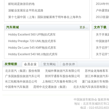
展
邮轮就是旅游目的地
2014
游艇业发展应走平民化道路
户外露营
第十七届中国（上海）国际游艇展将于明年春在上海举办
2013
汽车商城
更多...
文件下载
Hobby Excellent 560 UFf拖挂式房车
关于开展
Hobby Prestige 720 UML拖挂式房车
中国旅游
Hobby De Luxe 545 KMF拖挂式房车
知
关于召开
Hobby Excellent 540 WLU拖挂式房车
关于召开“
友情链接
会员企业
官方网站
合作伙伴
北京首汽（集团）股份有限
无锡外事旅游汽车有限公司
苏州金龙海格客车
广东国旅股份旅游汽车公司
郑州宇通客车股份有限公司
浙江外事旅游汽车
长江轮船海外旅游总公司
上海锦江汽车服务有限公司
厦门金龙旅行车有限
中国青年汽车集团
昆明中北交通旅游（集团）
北京大陆汽车俱乐部有限公
中国旅游车船协会 版权所有 未
地址：北京市东城区灯市口大街
电话：010-65201403,