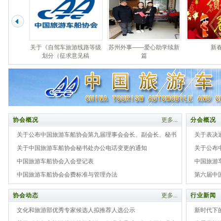
新春祝福
苏州外事举行2019春运安
中国旅游车船协会成立30周
中
全动员大会
年纪念大会在江
协会概况
更多...
分会概况
关于公布中国旅游车船协会第九届理事会会长、副会长、秘书
关于表决
长、监事会、常务理事名单的通知
关于中国旅游车船协会秘书处办公电话变更的通知
办法》、
关于公布
中国旅游车船协会入会登记表
及管理办
会会长、
中国旅游
中国旅游车船协会会费标准与管理办法
长、副秘
第六届中
协会动态
更多...
行业新闻
文化和旅游部优秀专家候选人拟推荐人选公示
新时代下