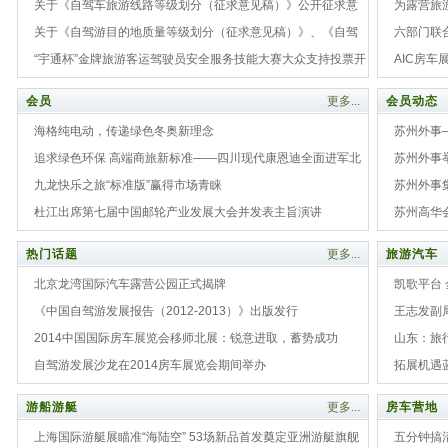
关于《自驾车旅游线路等级划分（征求意见稿）》公开征求意
中国露营
为露营旅
见的通知
关于《自驾游目的地质量等级划分（征求意见稿）》、《自驾
运营成功
六部门联
车房车露营地质量等级划分（征求意见稿）》公开征求意见的
“宇通杯”金牌旅游客运驾驶员安全服务技能大赛大众支持投票开
AIC房
通知
始
会员
更多...
会员动态
海格纯电动，传递绿色冬奥新理念
苏州外事
追求绿色环保 高端商旅新标准——四川现代康恩迪全面进军北
苏州外事
京
九龙快乐之旅“标准版”赢得市场青睐
苏州外事
杜江出席第七届中国邮轮产业发展大会并发表主旨演讲
苏州高华
热门话题
更多...
旅游汽车
北京龙湾国际汽车露营公园正式揭牌
凯歌平台
《中国自驾游发展报告（2012-2013）》出版发行
王志发副
2014中国国际房车展览会移师北展：锐意进取，蓄势成功
山东：旅
自驾游发展沙龙在2014房车展览会期间举办
拓展机遇蓝
游船游艇
更多...
房车营地
上海国际游艇展瞄准“海陆空” 53场新品首发奠定亚洲游艇旗舰
五分钟搞