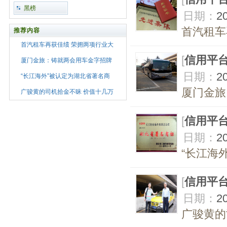
黑榜
日期：
2
首汽租车
推荐内容
首汽租车再获佳绩 荣拥两项行业大
[
信用平
厦门金旅：铸就两会用车金字招牌
日期：
2
“长江海外”被认定为湖北省著名商
厦门金旅
广骏黄的司机拾金不昧 价值十几万
[
信用平
日期：
2
“长江海
[
信用平
日期：
2
广骏黄的