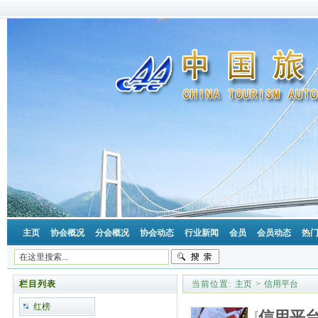
主页
协会概况
分会概况
协会动态
行业新闻
会员
会员动态
热
栏目列表
当前位置:
主页
>
信用平台
红榜
[
信用平