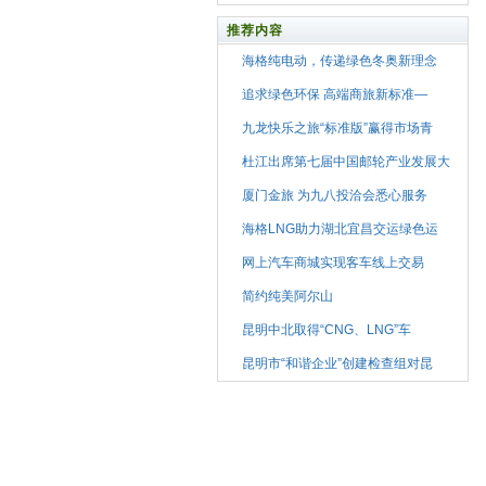
推荐内容
海格纯电动，传递绿色冬奥新理念
追求绿色环保 高端商旅新标准—
九龙快乐之旅“标准版”赢得市场青
杜江出席第七届中国邮轮产业发展大
厦门金旅 为九八投洽会悉心服务
海格LNG助力湖北宜昌交运绿色运
网上汽车商城实现客车线上交易
简约纯美阿尔山
昆明中北取得“CNG、LNG”车
昆明市“和谐企业”创建检查组对昆