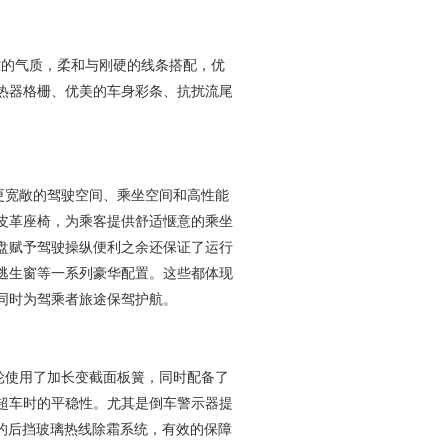
的气质，柔和与刚硬的线条搭配，优
热器格栅、优美的车身彩条、抗扰流尾
宽敞的驾驶空间、乘坐空间和高性能
皮革座椅，为乘客提供舒适惬意的乘坐
盘赋予驾驶操纵便利之余还保证了运行
逃生窗等一系列豪华配置。这些都体现
同时为驾乘者旅途保驾护航。
使用了加长变截面板簧，同时配备了
超车时的平稳性。尤其是倒车警示器提
的后挡玻璃热线除霜系统，有效的保障