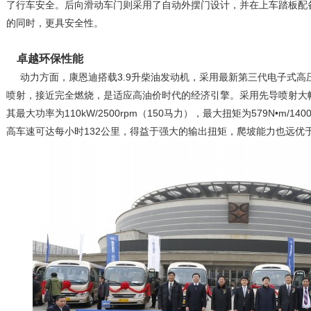
了行车安全。后向滑动车门则采用了自动外摆门设计，并在上车踏板配
的同时，更具安全性。
卓越环保性能
动力方面，康恩迪搭载3.9升柴油发动机，采用最新第三代电子式高压共
喷射，接近完全燃烧，是适应高油价时代的经济引擎。采用先导喷射大
其最大功率为110kW/2500rpm（150马力），最大扭矩为579N•m/1
高车速可达每小时132公里，得益于强大的输出扭矩，爬坡能力也远优