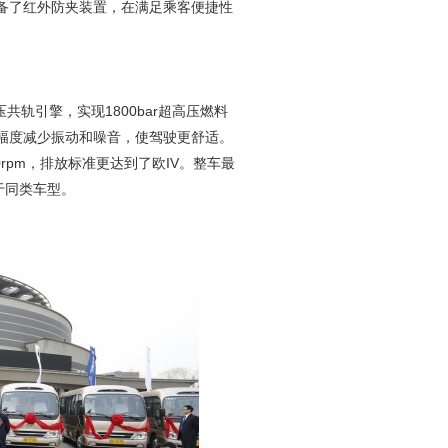
备了红外防夹装置，在满足乘客便捷性
轨引擎，实现1800bar超高压燃料
幅度减少振动和噪音，使驾驶更舒适。
400rpm，排放标准更达到了欧IV。整车最
于同类车型。