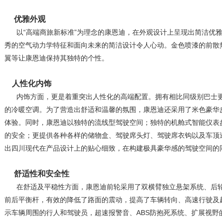
优雅外观
以“高端商旅新标准”为理念的康恩迪，在外观设计上呈现出简洁优雅
秀的空气动力学特征和面向未来的简洁设计令人心动。金色喷漆的前散
翼等让康恩迪保持其独特的个性。
人性化内饰
内饰方面，更是着重突出人性化的高端配置。拥有相比同级别巴士更
的冷暖空调。为了营造出舒适和温馨的氛围，康恩迪还采用了米色豪华
体验。同时，康恩迪以独特的流线型驾驶空间；独特的机舱式智能仪表
的安全；更提供各种各样的储物盒、驾驶席头灯、驾驶席衣钩以及车顶
出四川现代在产品设计上的贴心细致，在构建极具豪华感的驾驶空间的
舒适性和安全性
在舒适及平稳性方面，康恩迪前轮采用了双横臂独立悬架系统、后轮
前后平衡杆，有效的降低了路面的震动，提高了车辆转向、高速行驶及
示车辆周围的行人和驾驶员，超速报警音、ABS防抱死系统、扩展视野