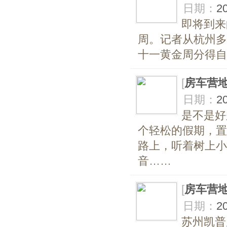
日期：
2
即将到来
周。记者从杭州多
十一黄金周分得自
[
房车营
日期：
2
是不是好
个轻松的假期，置
路上，听着树上小
音……
[
房车营
日期：
2
苏州凯普