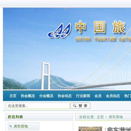
主页
协会概况
分会概况
协会动态
行业新闻
会员
会员动态
热
栏目列表
当前位置:
主页
>
房车营地
房车营地
[
房车营