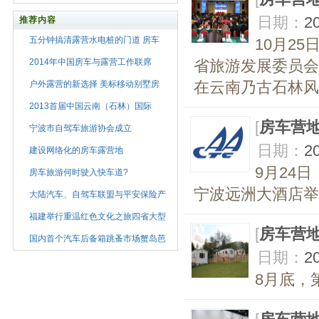
日期：
2
推荐内容
五分钟搞清露营水电桩的门道 房车
10月2
2014年中国房车与露营工作联席
省旅游发展委员会
户外露营的新选择 美标移动别墅房
在云南乃古石林风
2013首届中国云南（石林）国际
[
房车营
宁波市自驾车旅游协会成立
日期：
2
建设网络化的房车露营地
9月24
房车旅游何时驶入快车道?
宁波远洲大酒店举
大陆汽车、自驾车联盟与平安保险产
福建举行重温红色文化之旅四省大型
[
房车营
国内首个汽车后备箱跳蚤市场蟹岛芭
日期：
2
8月底，