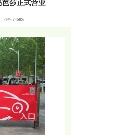
岛芭莎正式营业
n
点击:
7459次