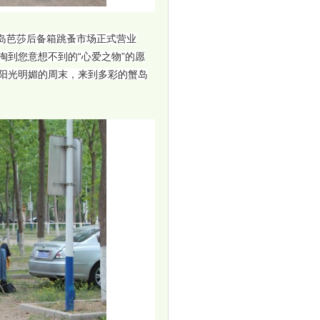
蟹岛芭莎后备箱跳蚤市场正式营业
淘到您意想不到的“心爱之物”的愿
个阳光明媚的周末，来到多彩的蟹岛