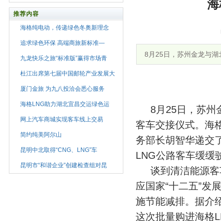
海
推荐内容
海格纯电动，传递绿色冬奥新理念
追求绿色环保 高端商旅新标准—
8月25日，苏州金龙与
九龙快乐之旅“标准版”赢得市场青
杜江出席第七届中国邮轮产业发展大
厦门金旅 为九八投洽会悉心服务
海格LNG助力湖北宜昌交运绿色运
8月25日，苏州
网上汽车商城实现客车线上交易
客车交接仪式。海
简约纯美阿尔山
务部长胡智华递交
昆明中北取得“CNG、LNG”车
LNG公路客车缓
昆明市“和谐企业”创建检查组对昆
谈到清洁能源客车
应国家“十二五”
施节能减排。据介
这次批量购进海格