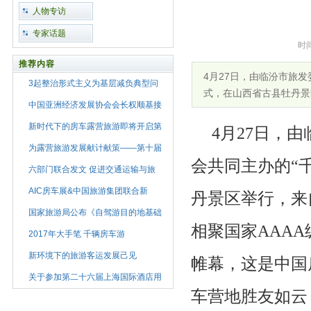
人物专访
专家话题
时间
推荐内容
4月27日，由临汾市旅
3起整治形式主义为基层减负典型问
式，在山西省古县牡丹景
中国亚洲经济发展协会会长权顺基接
新时代下的房车露营旅游即将开启第
4月27日，
为露营旅游发展献计献策——第十届
会共同主办的“
六部门联合发文 促进交通运输与旅
AIC房车展&中国旅游集团联合新
丹景区举行，来自
国家旅游局公布《自驾游目的地基础
相聚国家AAA
2017年大手笔 千辆房车游
新环境下的旅游客运发展己见
帷幕，这是中国
关于参加第二十六届上海国际酒店用
车营地胜友如云